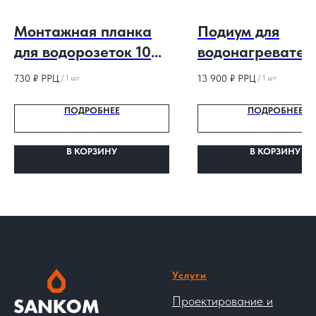
Монтажная планка
Подиум для
для водорозеток 100
водонагревател
мм
730
₽ РРЦ
13 900
₽ РРЦ
/
1 шт
/
1 шт
ПОДРОБНЕЕ
ПОДРОБНЕЕ
В КОРЗИНУ
В КОРЗИНУ
Услуги
Проектирование и