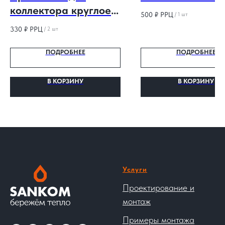
коллектора круглое
500
₽ РРЦ
/
1 шт
¾"
330
₽ РРЦ
/
2 шт
ПОДРОБНЕЕ
ПОДРОБНЕЕ
В КОРЗИНУ
В КОРЗИНУ
Услуги
Проектирование и
монтаж
Примеры монтажа